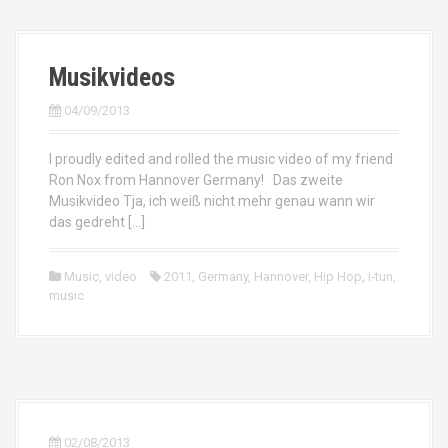
Musikvideos
04/09/2013
I proudly edited and rolled the music video of my friend
Ron Nox from Hannover Germany! Das zweite
Musikvideo Tja, ich weiß nicht mehr genau wann wir
das gedreht […]
Music
,
video
2011
,
Germany
,
Hannover
,
Hip Hop
,
i-tun
,
music
02/08/2013