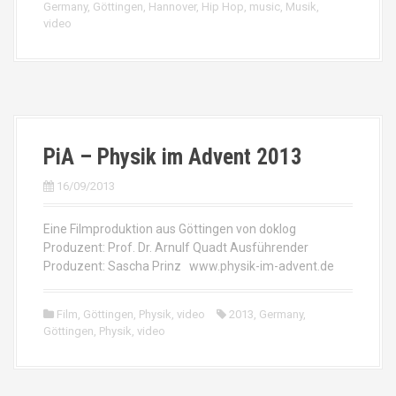
Germany
,
Göttingen
,
Hannover
,
Hip Hop
,
music
,
Musik
,
video
PiA – Physik im Advent 2013
16/09/2013
Eine Filmproduktion aus Göttingen von doklog
Produzent: Prof. Dr. Arnulf Quadt Ausführender
Produzent: Sascha Prinz www.physik-im-advent.de
Film
,
Göttingen
,
Physik
,
video
2013
,
Germany
,
Göttingen
,
Physik
,
video