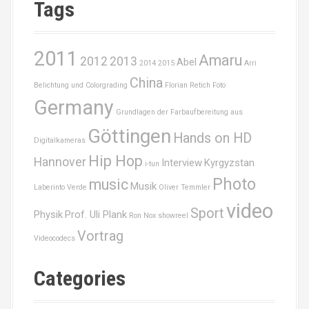
c
a
Tags
h
v
f
o
2011
i
Amaru
r
2012
2013
Abel
2014
2015
Arri
:
China
g
Belichtung und Colorgrading
Florian Retich
Foto
Germany
a
Grundlagen der Farbaufbereitung aus
Göttingen
t
Hands on HD
Digitalkameras
Hip Hop
Hannover
i
Interview
Kyrgyzstan
i-tun
Photo
music
Musik
Laberinto Verde
Oliver Temmler
o
video
Sport
Physik
Prof. Uli Plank
n
Ron Nox
showreel
Vortrag
Videocodecs
Categories