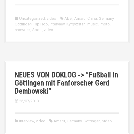
Uncategorized
,
video
Abel
,
Amaru
,
China
,
Germany
,
Göttingen
,
Hip Hop
,
Interview
,
Kyrgyzstan
,
music
,
Photo
,
showreel
,
Sport
,
video
NEUES VON DOKLOG -> “Fußball in
Göttingen mit Fanforscher Gerd
Dembowski”
26/07/2013
Interview
,
video
Amaru
,
Germany
,
Göttingen
,
video