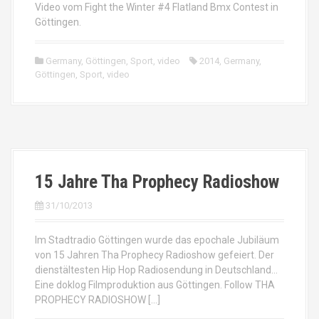
Video vom Fight the Winter #4 Flatland Bmx Contest in
Göttingen.
Germany
,
Göttingen
,
Sport
,
video
2014
,
Germany
,
Göttingen
,
Sport
,
video
15 Jahre Tha Prophecy Radioshow
31/10/2013
Im Stadtradio Göttingen wurde das epochale Jubiläum
von 15 Jahren Tha Prophecy Radioshow gefeiert. Der
dienstältesten Hip Hop Radiosendung in Deutschland…
Eine doklog Filmproduktion aus Göttingen. Follow THA
PROPHECY RADIOSHOW […]