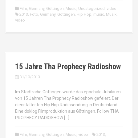
Film
,
Germany
,
Göttingen
,
Music
,
Uncategorized
,
video
2013
,
Foto
,
Germany
,
Göttingen
,
Hip Hop
,
music
,
Musik
,
video
15 Jahre Tha Prophecy Radioshow
31/10/2013
Im Stadtradio Göttingen wurde das epochale Jubiläum
von 15 Jahren Tha Prophecy Radioshow gefeiert. Der
dienstältesten Hip Hop Radiosendung in Deutschland…
Eine doklog Filmproduktion aus Göttingen. Follow THA
PROPHECY RADIOSHOW […]
Film
,
Germany
,
Göttingen
,
Music
,
video
2013
,