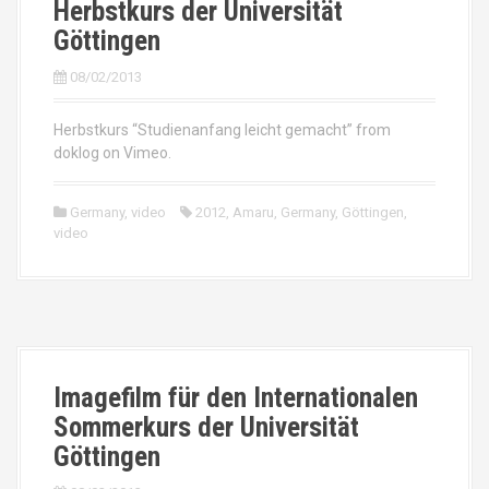
Herbstkurs der Universität
Göttingen
08/02/2013
Herbstkurs “Studienanfang leicht gemacht” from
doklog on Vimeo.
Germany
,
video
2012
,
Amaru
,
Germany
,
Göttingen
,
video
Imagefilm für den Internationalen
Sommerkurs der Universität
Göttingen