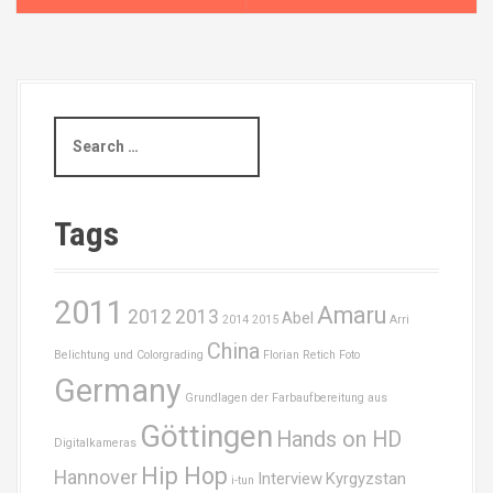
s
t
n
S
e
a
a
r
v
c
Tags
i
h
f
g
o
2011
Amaru
r
2012
2013
Abel
2014
2015
Arri
a
:
China
Belichtung und Colorgrading
Florian Retich
Foto
t
Germany
Grundlagen der Farbaufbereitung aus
i
Göttingen
Hands on HD
Digitalkameras
o
Hip Hop
Hannover
Interview
Kyrgyzstan
i-tun