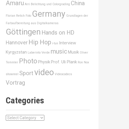
Amaru
China
Arri
Belichtung und Colorgrading
Germany
Florian Retich
Foto
Grundlagen der
Farbaufbereitung aus Digitalkameras
Göttingen
Hands on HD
Hip Hop
Hannover
Interview
i-tun
music
Kyrgyzstan
Musik
Laberinto Verde
Oliver
Photo
Physik
Prof. Uli Plank
Temmler
Ron Nox
video
Sport
showreel
Videocodecs
Vortrag
Categories
C
a