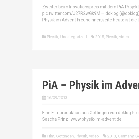
Zweiter beim Inovationspreis mit dem PiA Proje
pic.twitter.com/J27R2wGk9M — doklog (@doklog) 
Physik im Advent FreundInnen,seite heute ist die 
Physik
,
Uncategorized
2015
,
Physik
,
video
PiA – Physik im Adve
16/09/2013
Eine Filmproduktion aus Göttingen von doklog Pro
Sascha Prinz www.physik-im-advent.de
Film
,
Göttingen
,
Physik
,
video
2013
,
Germany
,
G