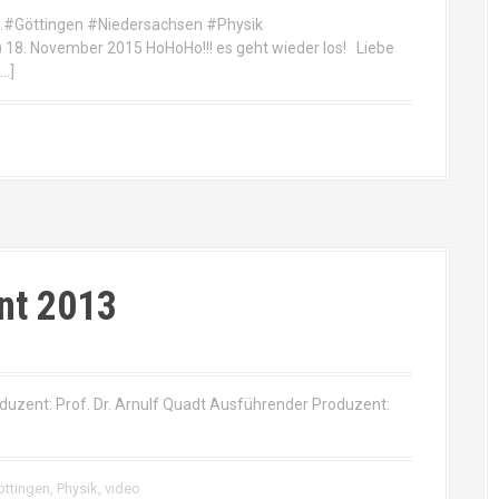
kt.#Göttingen #Niedersachsen #Physik
18. November 2015 HoHoHo!!! es geht wieder los! Liebe
[…]
nt 2013
duzent: Prof. Dr. Arnulf Quadt Ausführender Produzent:
öttingen
,
Physik
,
video