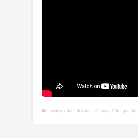
Interview
,
video
Amaru
,
Germany
,
Göttingen
,
vid