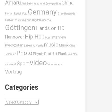
Amaru
China
Arri
Belichtung und Colorgrading
Germany
Florian Retich
Foto
Grundlagen der
Farbaufbereitung aus Digitalkameras
Göttingen
Hands on HD
Hip Hop
Hannover
Interview
i-tun
music
Kyrgyzstan
Musik
Laberinto Verde
Oliver
Photo
Physik
Prof. Uli Plank
Temmler
Ron Nox
video
Sport
showreel
Videocodecs
Vortrag
Categories
C
a