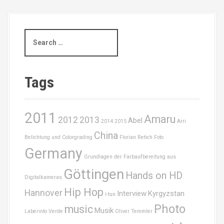
n
a
S
e
v
a
i
r
c
Tags
g
h
f
a
o
2011
Amaru
r
2012
2013
Abel
2014
2015
Arri
t
:
China
Belichtung und Colorgrading
Florian Retich
Foto
i
Germany
Grundlagen der Farbaufbereitung aus
o
Göttingen
Hands on HD
Digitalkameras
n
Hip Hop
Hannover
Interview
Kyrgyzstan
i-tun
Photo
music
Musik
Laberinto Verde
Oliver Temmler