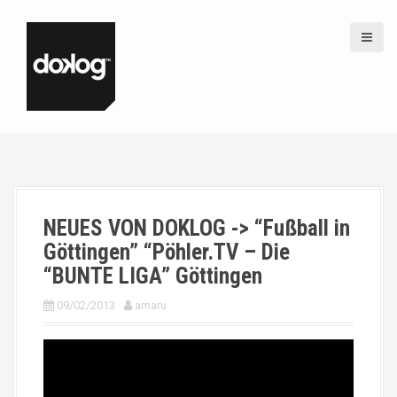
S
k
i
p
t
o
c
o
n
t
e
n
NEUES VON DOKLOG -> “Fußball in
t
Göttingen” “Pöhler.TV – Die
“BUNTE LIGA” Göttingen
09/02/2013
amaru