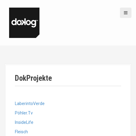
S
k
i
p
t
o
c
o
n
t
e
n
DokProjekte
t
LaberintoVerde
Pöhler.Tv
InsideLife
Fleisch