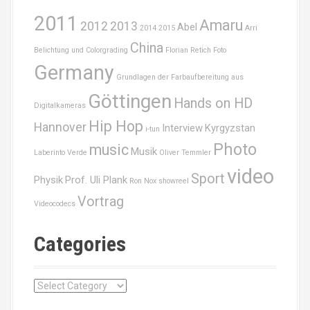
o
2011
Amaru
r
2012
2013
Abel
2014
2015
Arri
:
China
Belichtung und Colorgrading
Florian Retich
Foto
Germany
Grundlagen der Farbaufbereitung aus
Göttingen
Hands on HD
Digitalkameras
Hip Hop
Hannover
Interview
Kyrgyzstan
i-tun
Photo
music
Musik
Laberinto Verde
Oliver Temmler
video
Sport
Physik
Prof. Uli Plank
Ron Nox
showreel
Vortrag
Videocodecs
Categories
C
a