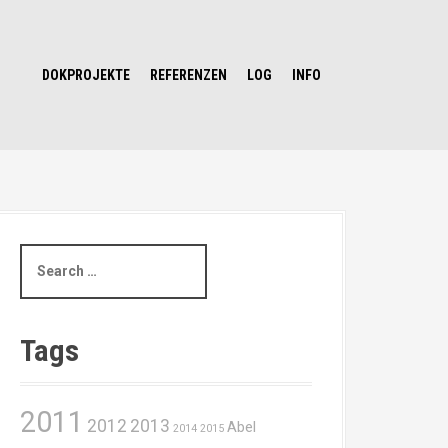
DOKPROJEKTE
REFERENZEN
LOG
INFO
S
e
a
r
c
Tags
h
f
o
2011
r
2012
2013
Abel
2014
2015
: